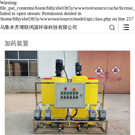
Warning:
file_put_contents(/home/blhyxbel3h5y/wwwroot/source/cache/license_
failed to open stream: Permission denied in
/home/blhyxbel3h5y/wwwroot/source/model/api.class.php on line 217
乌鲁木齐博联鸿源环保科技有限公司
加药装置