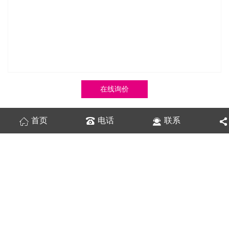
在线询价
首页
电话
联系
商品详情
性能特点
技术参数
加药装置
通过不同的工艺设计，配置各类固体和液体的化学药品的
溶液，再用计量泵准确投加，以达到各种设计要求。如除垢、除
氧、混凝、加酸、加碱等。
加药过程可手动操作，也可通过PC机、磁翻板液位计、PH计、行程
控制器、变频器等各种电器、仪表、使加药装置成为机电一体化产
品、实现自动控制。
乌鲁木齐加药装置