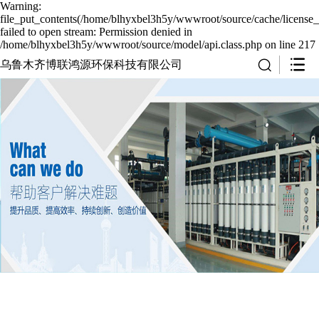
Warning:
file_put_contents(/home/blhyxbel3h5y/wwwroot/source/cache/license_
failed to open stream: Permission denied in
/home/blhyxbel3h5y/wwwroot/source/model/api.class.php on line 217
乌鲁木齐博联鸿源环保科技有限公司